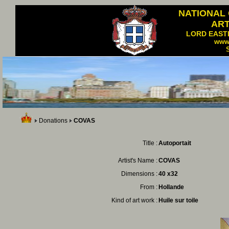
NATIONAL
AR
LORD EAST
www
Donations
COVAS
Title :
Autoportait
Artist's Name :
COVAS
Dimensions :
40 x32
From :
Hollande
Kind of art work :
Huile sur toile