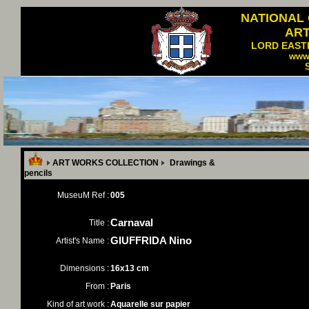
NATIONAL
AR
LORD EAST
www
ART WORKS COLLECTION
Drawings &
pencils
MuseuM Ref :
005
Carnaval
Title :
GIUFFRIDA Nino
Artist's Name :
Dimensions :
16x13 cm
From :
Paris
Kind of art work :
Aquarelle sur papier