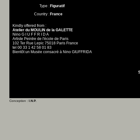
Type :
Figuratif
Country :
France
Kindly offered from :
Atelier du MOULIN de la GALETTE
Nino G I U F F R I D A
Artiste Peintre de l'école de Paris
102 Ter Rue Lepic 75018 Paris France
tel 00 33 1 42 58 01 83
Bientôt un Musée consacré à Nino GIUFFRIDA
S
Conception :
I.N.P.