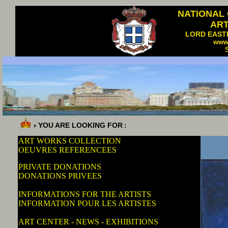
NATIONAL
AR
LORD EAST
www
YOU ARE LOOKING FOR
:
ART WORKS COLLECTION
OEUVRES REFERENCEES
PRIVATE DONATIONS
DONATIONS PRIVEES
INFORMATIONS FOR THE ARTISTS
INFORMATION POUR LES ARTISTES
ART CENTER - NEWS - EXHIBITIONS